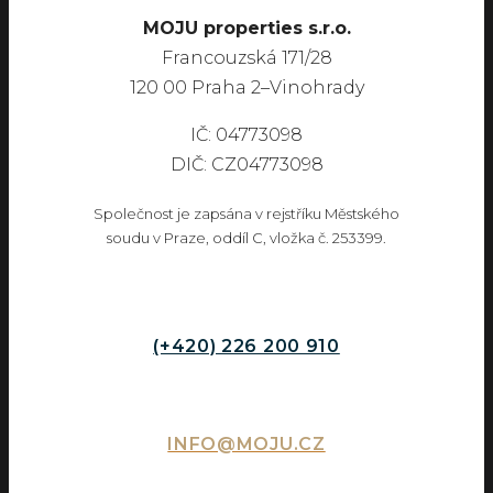
MOJU properties s.r.o.
Francouzská 171/28
120 00 Praha 2–Vinohrady
IČ: 04773098
DIČ: CZ04773098
Společnost je zapsána v rejstříku Městského
soudu v Praze, oddíl C, vložka č. 253399.
(+420) 226 200 910
INFO@MOJU.CZ