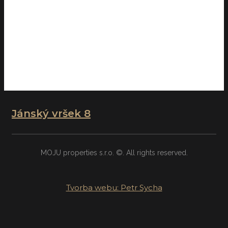
Jánský vršek 8
MOJU properties s.r.o. ©. All rights reserved.
Tvorba webu: Petr Sycha