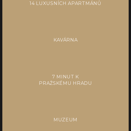
14 LUXUSNÍCH APARTMÁNŮ
KAVÁRNA
7 MINUT K
PRAŽSKÉMU HRADU
MUZEUM